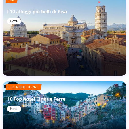
I 10 alloggi più belli di Pisa
Hotel
LE CINQUE TERRE
10 Top hotel Cinque Terre
Hotel