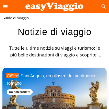
menu
search
Guide di viaggio
Notizie di viaggio
Tutte le ultime notizie su viaggi e turismo: le
più belle destinazioni di viaggio e scoprite i
nostri ultimi articoli sul tema viaggi, vacanze,
dove andare, cosa fare, cosa visitare.
Castel Sant'Angelo, un pilastro del patrimonio
ROMA
romano
Da non perdere