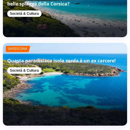
belle spiagge della Corsica?
Società & Cultura
SARDEGNA
Questa paradisiaca isola sarda è un ex carcere!
Società & Cultura