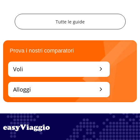
Tutte le guide
Prova i nostri comparatori
chevron_right
Voli
chevron_right
Alloggi