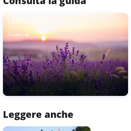
Consulta la guida
La Provenza
east
Scopri
Leggere anche