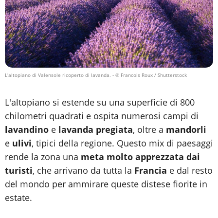
L'altopiano di Valensole ricoperto di lavanda.
- © Francois Roux / Shutterstock
L'altopiano si estende su una superficie di 800
chilometri quadrati e ospita numerosi campi di
lavandino
e
lavanda pregiata
, oltre a
mandorli
e
ulivi
, tipici della regione. Questo mix di paesaggi
rende la zona una
meta molto apprezzata dai
turisti
, che arrivano da tutta la
Francia
e dal resto
del mondo per ammirare queste distese fiorite in
estate.