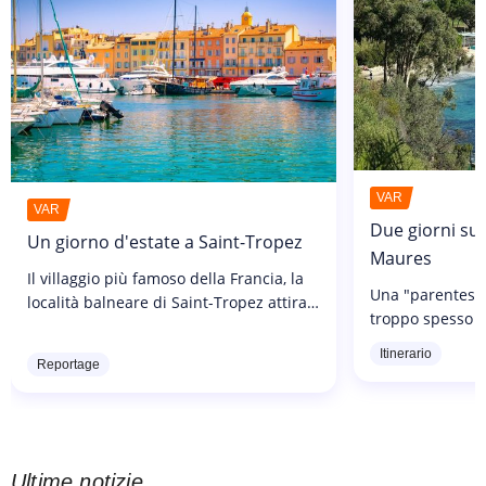
VAR
VAR
Due giorni sul
Un giorno d'estate a Saint-Tropez
Maures
Il villaggio più famoso della Francia, la
Una "parentesi i
località balneare di Saint-Tropez attira
troppo spesso c
ogni estate folle di vacanzieri! È facile
Corniche des Ma
capire perché la città sia così famosa,
Itinerario
strada miracoloso! Se amate la 
Reportage
visti i suoi numerosi...
le spiagge selvag
Ultime notizie