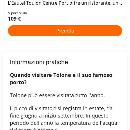
L'Eautel Toulon Centre Port offre un ristorante, un
parcheggio privato, una piscina all'aperto e un bar.
A partire da
109 €
Prenota
Informazioni pratiche
Quando visitare Tolone e il suo famoso
porto?
Tolone può essere visitata tutto l'anno.
Il picco di visitatori si registra in estate, da
fine giugno a inizio settembre. In questo
periodo dell'anno la temperatura dell'acqua
del mare è ottimale.