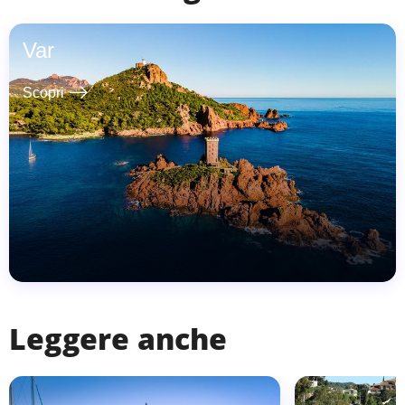
Var
east
Scopri
Leggere anche