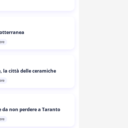
otterranea
ere
, la città delle ceramiche
ere
e da non perdere a Taranto
ere