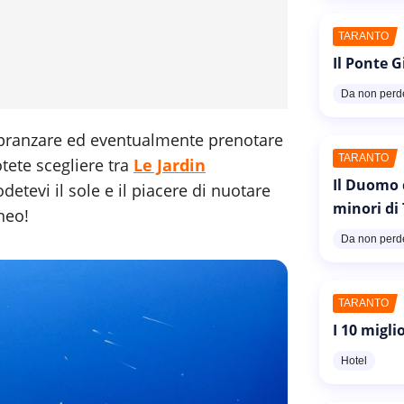
TARANTO
Il Ponte G
Da non perd
e pranzare ed eventualmente prenotare
TARANTO
tete scegliere tra
Le Jardin
Il Duomo 
odetevi il sole e il piacere di nuotare
minori di
neo!
Da non perd
TARANTO
I 10 migli
Hotel