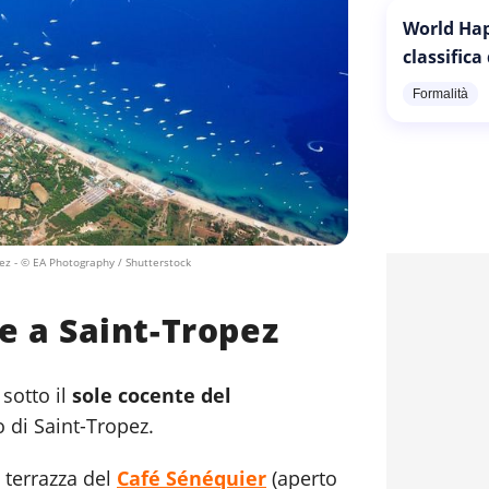
World Hap
classifica
Formalità
pez
- © EA Photography / Shutterstock
e a Saint-Tropez
sotto il
sole cocente del
o di Saint-Tropez.
a terrazza del
Café Sénéquier
(aperto