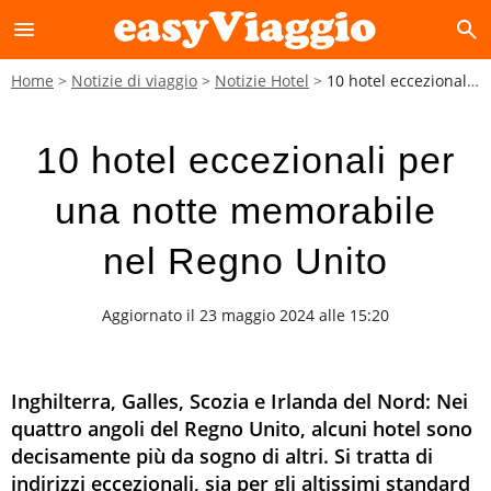
menu
search
Home
Notizie di viaggio
Notizie Hotel
10 hotel eccezionali per una notte memorabile nel Regno Unito
10 hotel eccezionali per
una notte memorabile
nel Regno Unito
Aggiornato il 23 maggio 2024 alle 15:20
Inghilterra, Galles, Scozia e Irlanda del Nord: Nei
quattro angoli del Regno Unito, alcuni hotel sono
decisamente più da sogno di altri. Si tratta di
indirizzi eccezionali, sia per gli altissimi standard