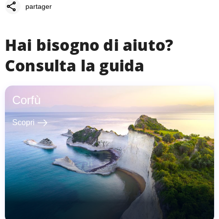
share
partager
Hai bisogno di aiuto?
Consulta la guida
Corfù
east
Scopri