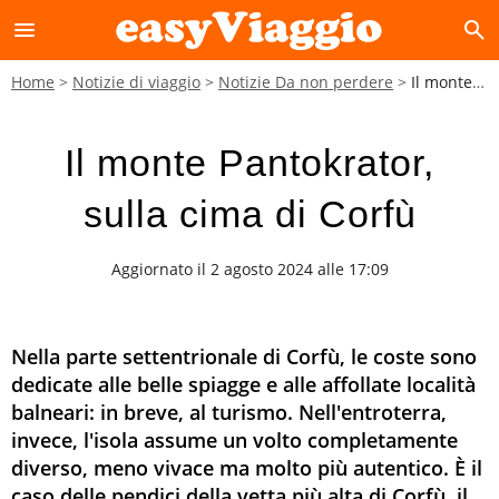
menu
search
Home
Notizie di viaggio
Notizie Da non perdere
Il monte Pantokrator, sulla cima di Corfù
Il monte Pantokrator,
sulla cima di Corfù
Aggiornato il 2 agosto 2024 alle 17:09
Nella parte settentrionale di Corfù, le coste sono
dedicate alle belle spiagge e alle affollate località
balneari: in breve, al turismo. Nell'entroterra,
invece, l'isola assume un volto completamente
diverso, meno vivace ma molto più autentico. È il
caso delle pendici della vetta più alta di Corfù, il