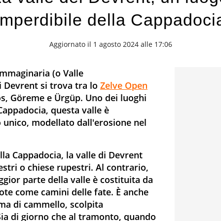
imperdibile della Cappadoci
Aggiornato il 1 agosto 2024 alle 17:06
mmaginaria (o Valle
i Devrent si trova tra lo
Zelve Open
nos, Göreme e Ürgüp. Uno dei luoghi
 Cappadocia, questa valle è
 unico, modellato dall'erosione nel
ella Cappadocia, la valle di Devrent
tri o chiese rupestri. Al contrario,
gior parte della valle è costituita da
ote come camini delle fate. È anche
rma di cammello, scolpita
Sia di giorno che al tramonto, quando