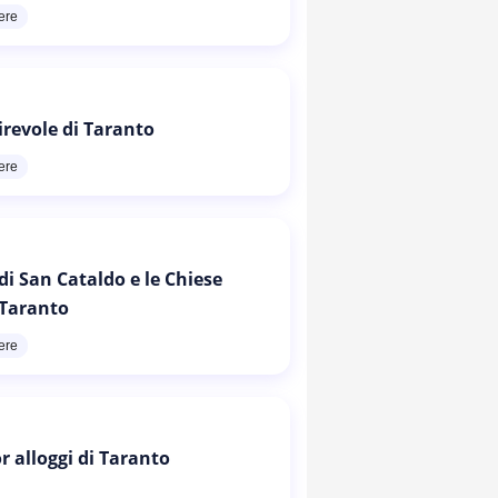
ere
irevole di Taranto
ere
di San Cataldo e le Chiese
 Taranto
ere
or alloggi di Taranto