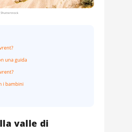
 Shutterstock
evrent?
con una guida
evrent?
on i bambini
la valle di