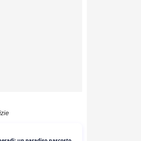
izie
Cheradi: un paradiso nascosto