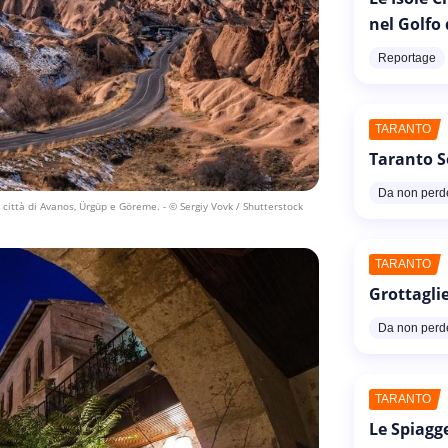
nel Golfo
Reportage
TARANTO
Taranto S
Da non perd
e città di Avanos, Ürgüp e Göreme.
- © Sergiy Vovk / Shutterstock
TARANTO
Grottaglie
Da non perd
TARANTO
Le Spiagg