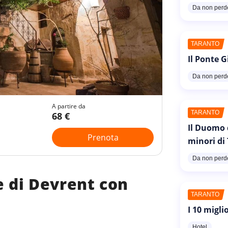
Da non perd
TARANTO
Il Ponte G
Da non perd
A partire da
TARANTO
68 €
Il Duomo 
Prenota
minori di
Da non perd
le di Devrent con
TARANTO
I 10 migli
Hotel