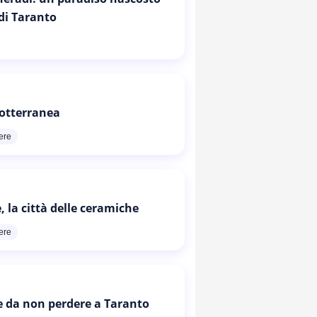
 di Taranto
otterranea
ere
, la città delle ceramiche
ere
e da non perdere a Taranto