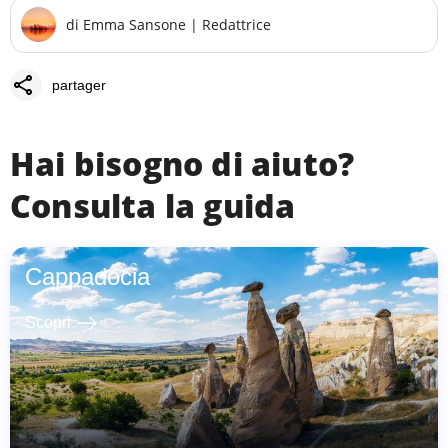
di
Emma Sansone
|
Redattrice
share
partager
Hai bisogno di aiuto?
Consulta la guida
Cappadocia
east
Scopri