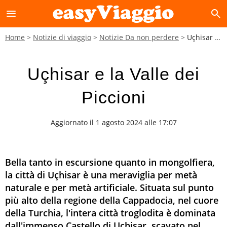
menu
search
Home
Notizie di viaggio
Notizie Da non perdere
Uçhisar e la Valle dei Piccioni
Uçhisar e la Valle dei
Piccioni
Aggiornato il 1 agosto 2024 alle 17:07
Bella tanto in escursione quanto in mongolfiera,
la città di Uçhisar è una meraviglia per metà
naturale e per metà artificiale. Situata sul punto
più alto della regione della Cappadocia, nel cuore
della Turchia, l'intera città troglodita è dominata
dall'immenso Castello di Uçhisar, scavato nel