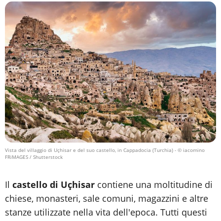
Vista del villaggio di Uçhisar e del suo castello, in Cappadocia (Turchia)
- © iacomino
FRiMAGES / Shutterstock
Il
castello di Uçhisar
contiene una moltitudine di
chiese, monasteri, sale comuni, magazzini e altre
stanze utilizzate nella vita dell'epoca. Tutti questi