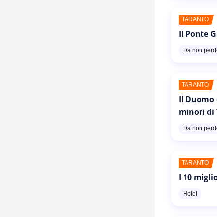
TARANTO
Il Ponte G
Da non perd
TARANTO
Il Duomo 
minori di
Da non perd
TARANTO
I 10 migli
Hotel