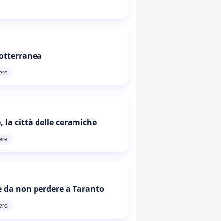
otterranea
ere
, la città delle ceramiche
ere
e da non perdere a Taranto
ere