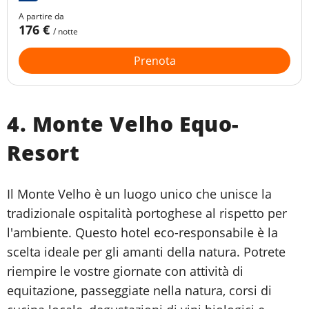
una piscina all'aperto aperta tutto l'anno e una
A partire da
terrazza.
176 €
/ notte
Prenota
4. Monte Velho Equo-
Resort
Il Monte Velho è un luogo unico che unisce la
tradizionale ospitalità portoghese al rispetto per
l'ambiente. Questo hotel eco-responsabile è la
scelta ideale per gli amanti della natura. Potrete
riempire le vostre giornate con attività di
equitazione, passeggiate nella natura, corsi di