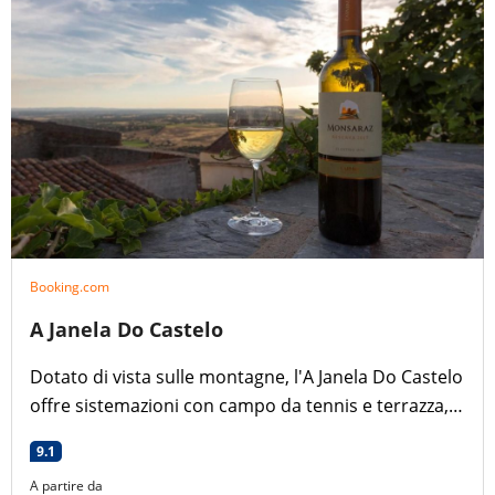
Booking.com
A Janela Do Castelo
Dotato di vista sulle montagne, l'A Janela Do Castelo
offre sistemazioni con campo da tennis e terrazza, a
circa 200 metri dal Castello di Monsaraz. Questa
9.1
casa vacanze offre sistemazioni con balcone e
A partire da
connessione WiFi gratuita.