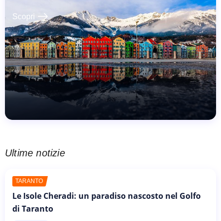
east
Scopri
Ultime notizie
TARANTO
Le Isole Cheradi: un paradiso nascosto nel Golfo
di Taranto