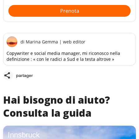
Prenota
di
Marina Gemma
|
web editor
Copywriter e social media manager, mi riconosco nella
definizione : « con le radici a Sud e la testa altrove »
share
partager
Hai bisogno di aiuto?
Consulta la guida
Innsbruck