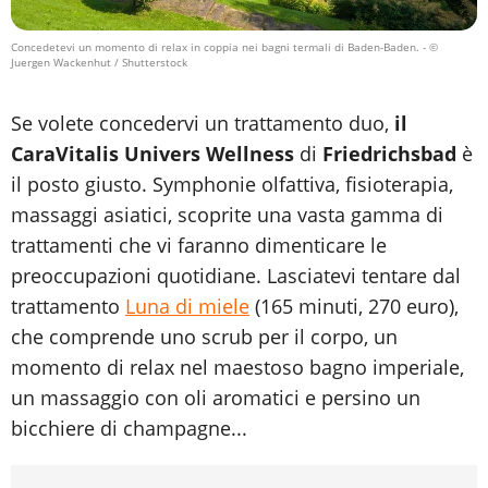
Concedetevi un momento di relax in coppia nei bagni termali di Baden-Baden.
- ©
Juergen Wackenhut / Shutterstock
Se volete concedervi un trattamento duo,
il
CaraVitalis Univers Wellness
di
Friedrichsbad
è
il posto giusto. Symphonie olfattiva, fisioterapia,
massaggi asiatici, scoprite una vasta gamma di
trattamenti che vi faranno dimenticare le
preoccupazioni quotidiane. Lasciatevi tentare dal
trattamento
Luna di miele
(165 minuti, 270 euro),
che comprende uno scrub per il corpo, un
momento di relax nel maestoso bagno imperiale,
un massaggio con oli aromatici e persino un
bicchiere di champagne...