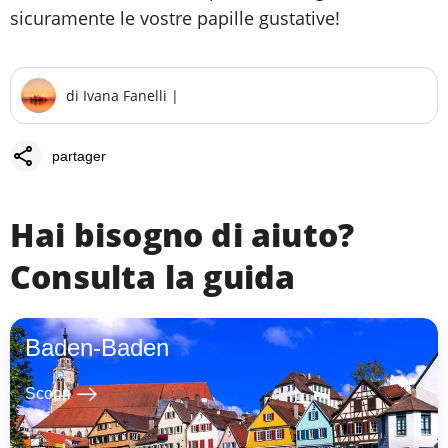
sicuramente le vostre papille gustative!
di
Ivana Fanelli
|
share
partager
Hai bisogno di aiuto?
Consulta la guida
Baden-Baden
east
Scopri