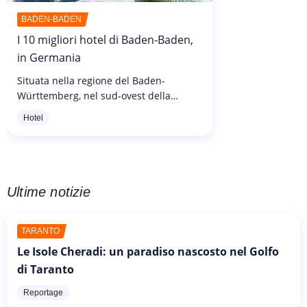
BADEN-BADEN
I 10 migliori hotel di Baden-Baden,
in Germania
Situata nella regione del Baden-
Württemberg, nel sud-ovest della
Germania, la città termale di Baden-
Hotel
Baden è da tempo una destinazione
scelta dai viaggiatori in cerca di relax e
rigenerazione...
Ultime notizie
TARANTO
Le Isole Cheradi: un paradiso nascosto nel Golfo
di Taranto
Reportage