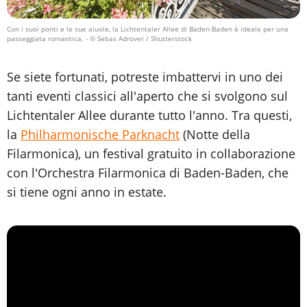
Con i suoi ponti e le sue aiuole, la Lichtentaler Allee di Baden-Baden è ideale per una
passeggiata romantica.
- © Sebas Adrover / Shutterstock
Se siete fortunati, potreste imbattervi in uno dei
tanti eventi classici all'aperto che si svolgono sul
Lichtentaler Allee durante tutto l'anno. Tra questi,
la
Philharmonische Parknacht
(Notte della
Filarmonica), un festival gratuito in collaborazione
con l'Orchestra Filarmonica di Baden-Baden, che
si tiene ogni anno in estate.