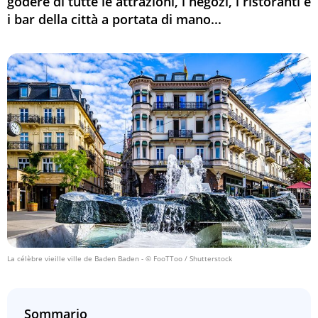
godere di tutte le attrazioni, i negozi, i ristoranti e
i bar della città a portata di mano...
La célèbre vieille ville de Baden Baden
- © FooTToo / Shutterstock
Sommario