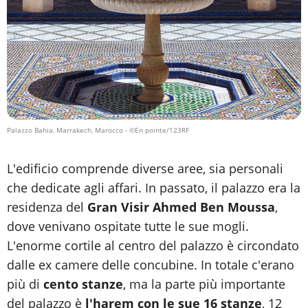
Palazzo Bahia, Marrakech, Marocco
- ©En pointe/123RF
L'edificio comprende diverse aree, sia personali
che dedicate agli affari. In passato, il palazzo era la
residenza del
Gran Visir
Ahmed Ben Moussa
,
dove venivano ospitate tutte le sue mogli.
L'enorme cortile al centro del palazzo è circondato
dalle ex camere delle concubine. In totale c'erano
più di
cento stanze
, ma la parte più importante
del palazzo è
l'harem con le sue 16 stanze
, 12