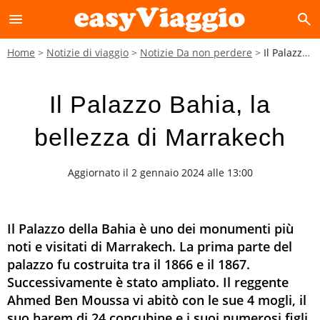
menu
search
Home
Notizie di viaggio
Notizie Da non perdere
Il Palazzo Bahia, la bellezza di Marrakech
Il Palazzo Bahia, la
bellezza di Marrakech
Aggiornato il 2 gennaio 2024 alle 13:00
Il Palazzo della Bahia è uno dei monumenti più
noti e visitati di Marrakech. La prima parte del
palazzo fu costruita tra il 1866 e il 1867.
Successivamente è stato ampliato. Il reggente
Ahmed Ben Moussa vi abitò con le sue 4 mogli, il
suo harem di 24 concubine e i suoi numerosi figli.