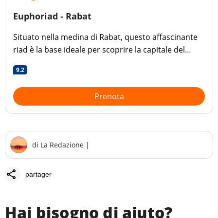
Euphoriad - Rabat
Situato nella medina di Rabat, questo affascinante
riad è la base ideale per scoprire la capitale del
Marocco.
9.2
Prenota
di
La Redazione
|
share
partager
Hai bisogno di aiuto?