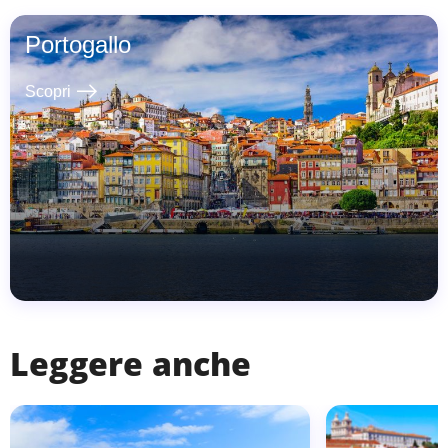
Portogallo
east
Scopri
Leggere anche