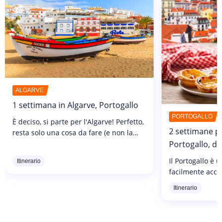
ALGARVE
1 settimana in Algarve, Portogallo
PORTOGALLO
È deciso, si parte per l'Algarve! Perfetto,
2 settimane pe
resta solo una cosa da fare (e non la
meno importante): pianificare
Portogallo, d
l'itinerario della vostra prossima
Il Portogallo è 
Itinerario
settimana di vacanza nel sud del...
facilmente acces
quindi non è un
Itinerario
viaggi di andata
prezzi accessibil