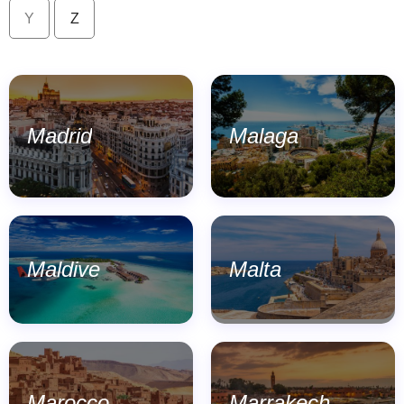
Y
Z
Madrid
Malaga
Maldive
Malta
Marocco
Marrakech