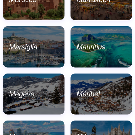
Marsiglia
Mauritius
Megève
Méribel