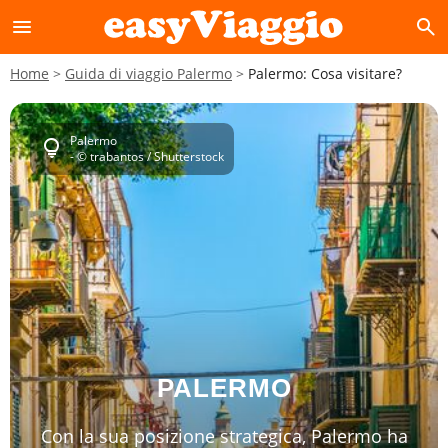
menu
search
Home
Guida di viaggio Palermo
Palermo: Cosa visitare?
Palermo
lightbulb
- © trabantos / Shutterstock
PALERMO
Con la sua posizione strategica, Palermo ha