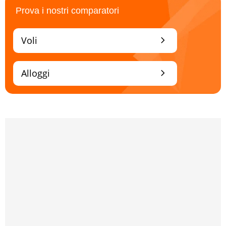
Prova i nostri comparatori
chevron_right
Voli
chevron_right
Alloggi