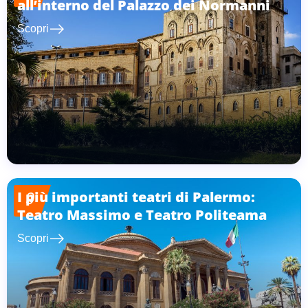
all’interno del Palazzo dei Normanni
east
Scopri
I più importanti teatri di Palermo:
9
Teatro Massimo e Teatro Politeama
east
Scopri