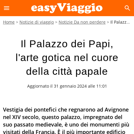
menu
search
Home
Notizie di viaggio
Notizie Da non perdere
Il Palazzo dei Papi, l'arte gotica nel cuore della città papale
Il Palazzo dei Papi,
l'arte gotica nel cuore
della città papale
Aggiornato il 31 gennaio 2024 alle 11:01
Vestigia dei pontefici che regnarono ad Avignone
nel XIV secolo, questo palazzo, impregnato del
suo passato medievale, è uno dei monumenti più
visitati della Francia. È il più importante edificio