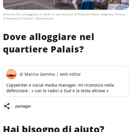
Persone che sorseggiano un drink su una terrazza di Place du Palais, Avignone, Francia.
-
© Konstantin Yolshin / Shutterstock
Dove alloggiare nel
quartiere Palais?
di
Marina Gemma
|
web editor
Copywriter e social media manager, mi riconosco nella
definizione : « con le radici a Sud e la testa altrove »
share
partager
Hai bisogno di aiuto?