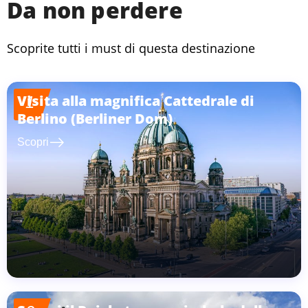
Da non perdere
Scoprite tutti i must di questa destinazione
Visita alla magnifica Cattedrale di
1
Berlino (Berliner Dom)
east
Scopri