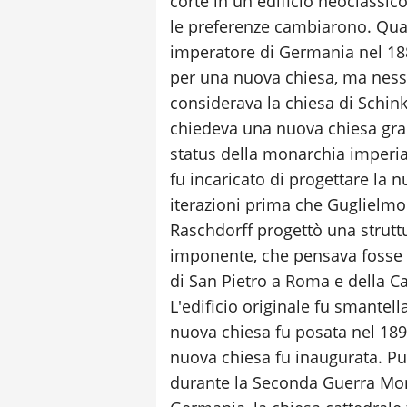
corte in un edificio neoclassico
le preferenze cambiarono. Qua
imperatore di Germania nel 188
per una nuova chiesa, ma ness
considerava la chiesa di Schi
chiedeva una nuova chiesa grand
status della monarchia imperial
fu incaricato di progettare la n
iterazioni prima che Guglielmo 
Raschdorff progettò una strut
imponente, che pensava fosse l
di San Pietro a Roma e della Ca
L'edificio originale fu smantell
nuova chiesa fu posata nel 1894
nuova chiesa fu inaugurata. Pu
durante la Seconda Guerra Mond