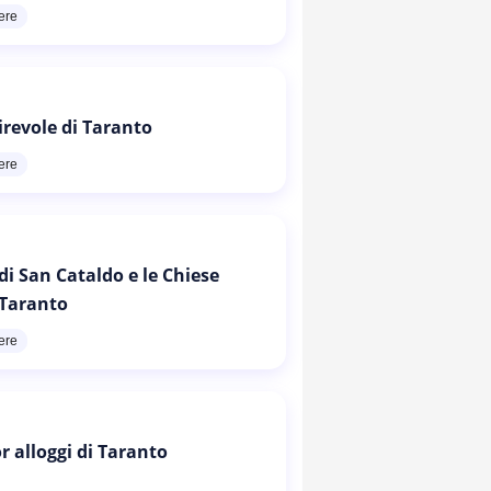
ere
irevole di Taranto
ere
di San Cataldo e le Chiese
 Taranto
ere
or alloggi di Taranto