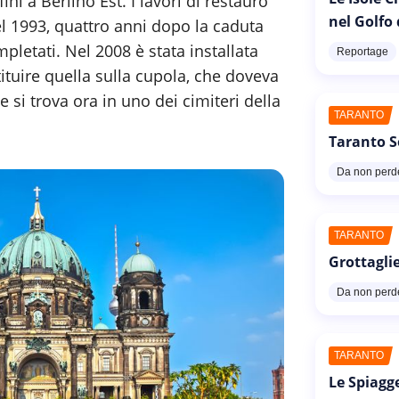
inì a Berlino Est. I lavori di restauro
nel Golfo
el 1993, quattro anni dopo la caduta
pletati. Nel 2008 è stata installata
Reportage
ituire quella sulla cupola, che doveva
e si trova ora in uno dei cimiteri della
TARANTO
Taranto S
Da non perd
TARANTO
Grottaglie
Da non perd
TARANTO
Le Spiagg