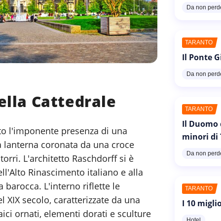
Da non perd
TARANTO
Il Ponte G
Da non perd
ella Cattedrale
TARANTO
Il Duomo 
tto l'imponente presenza di una
minori di
a lanterna coronata da una croce
Da non perd
orri. L'architetto Raschdorff si è
ell'Alto Rinascimento italiano e alla
 barocca. L'interno riflette le
TARANTO
l XIX secolo, caratterizzate da una
I 10 migli
ci ornati, elementi dorati e sculture
Hotel