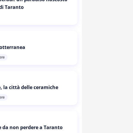
 di Taranto
otterranea
ere
, la città delle ceramiche
ere
e da non perdere a Taranto