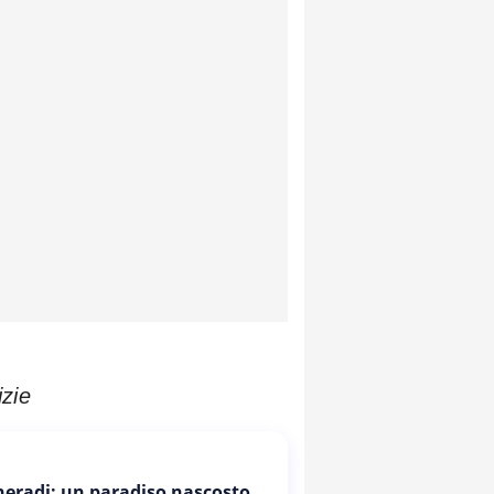
izie
Cheradi: un paradiso nascosto