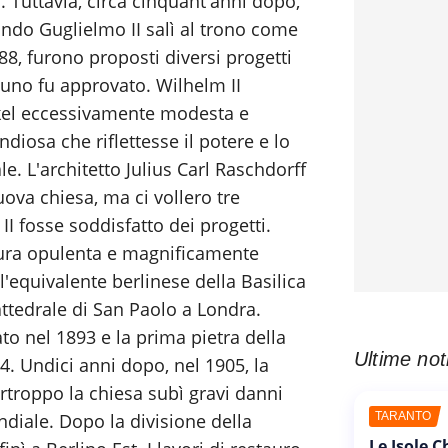
. Tuttavia, circa cinquant'anni dopo,
ndo Guglielmo II salì al trono come
8, furono proposti diversi progetti
uno fu approvato. Wilhelm II
nkel eccessivamente modesta e
iosa che riflettesse il potere e lo
e. L'architetto Julius Carl Raschdorff
uova chiesa, ma ci vollero tre
II fosse soddisfatto dei progetti.
tura opulenta e magnificamente
'equivalente berlinese della Basilica
ttedrale di San Paolo a Londra.
ato nel 1893 e la prima pietra della
Ultime not
. Undici anni dopo, nel 1905, la
rtroppo la chiesa subì gravi danni
iale. Dopo la divisione della
TARANTO
Le Isole 