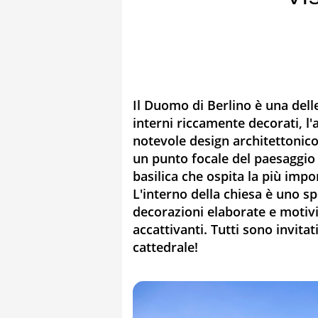
Il Duomo di Berlino è una delle 
interni riccamente decorati, l'
notevole design architettonico
un punto focale del paesaggio 
basilica che ospita la più impo
L'interno della chiesa è uno s
decorazioni elaborate e motiv
accattivanti. Tutti sono invitat
cattedrale!