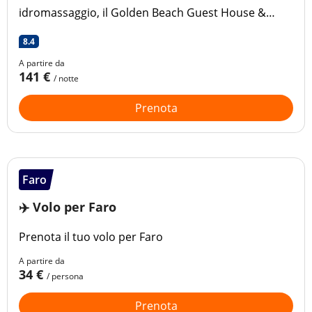
idromassaggio, il Golden Beach Guest House &
Rooftop Bar offre sistemazioni confortevoli con
8.4
vista sull'oceano, a pochi passi dalla spiaggia di
A partire da
Faro.
141 €
/ notte
Prenota
Faro
✈️ Volo per Faro
Prenota il tuo volo per Faro
A partire da
34 €
/ persona
Prenota