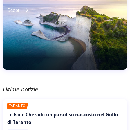
east
Scopri
Ultime notizie
TARANTO
Le Isole Cheradi: un paradiso nascosto nel Golfo
di Taranto