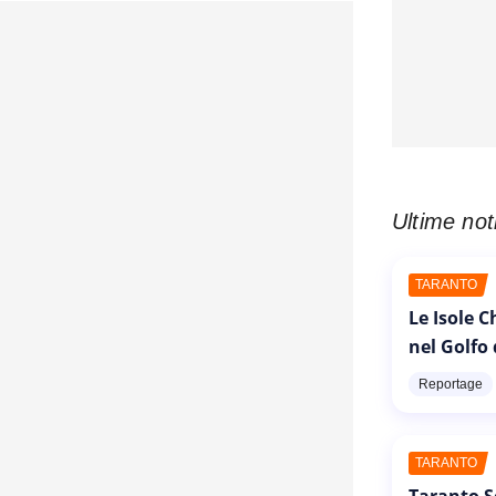
Ultime not
TARANTO
Le Isole 
nel Golfo
Reportage
TARANTO
Taranto S