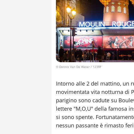
© Dennis Van De Water / 123RF
Intorno alle 2 del mattino, un 
movimentata vita notturna di Pi
parigino sono cadute su Boulev
lettere "M,O,U" della famosa in
si sono spente. Fortunatament
nessun passante è rimasto feri