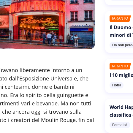
TARANTO
Il Duomo 
minori di
Da non perd
TARANTO
giravano liberamente intorno a un
I 10 migli
ato dall'Esposizione Universale, che
Hotel
hi centesimi, donne e bambini
no. Era lo spirito della guinguette e
rtimenti vari e bevande. Ma non tutti
World Hap
, che ancora oggi si trovano sulla
classifica
o i creatori del Moulin Rouge, fin dal
Formalità