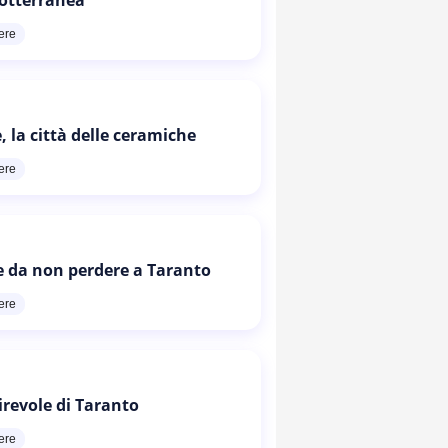
ere
, la città delle ceramiche
ere
e da non perdere a Taranto
ere
irevole di Taranto
ere