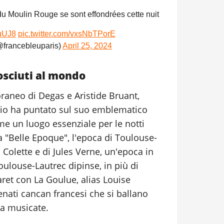
du Moulin Rouge se sont effondrées cette nuit
uUJ8
pic.twitter.com/vxsNbTPorE
@francebleuparis)
April 25, 2024
osciuti al mondo
raneo di Degas e Aristide Bruant,
nizio ha puntato sul suo emblematico
me un luogo essenziale per le notti
 la "Belle Epoque", l'epoca di Toulouse-
i Colette e di Jules Verne, un'epoca in
oulouse-Lautrec dipinse, in più di
ret con La Goulue, alias Louise
enati cancan francesi che si ballano
da musicate.