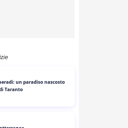
izie
Cheradi: un paradiso nascosto
 di Taranto
otterranea