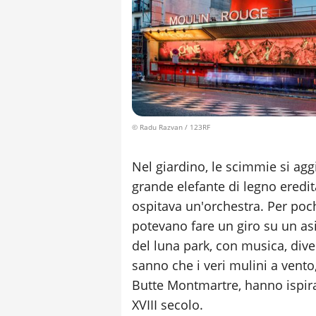
© Radu Razvan / 123RF
Nel giardino, le scimmie si ag
grande elefante di legno eredit
ospitava un'orchestra. Per poc
potevano fare un giro su un asi
del luna park, con musica, dive
sanno che i veri mulini a vento
Butte Montmartre, hanno ispirat
XVIII secolo.