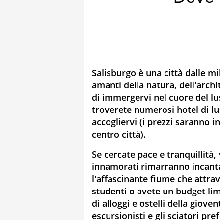
Salisburgo è una città dalle mi
amanti della natura, dell'archi
di immergervi nel cuore del lu
troverete numerosi hotel di lu
accogliervi (i prezzi saranno i
centro città).
Se cercate pace e tranquillità, 
innamorati rimarranno incantat
l'affascinante fiume che attrave
studenti o avete un budget limi
di alloggi e ostelli della giovent
escursionisti e gli sciatori pr