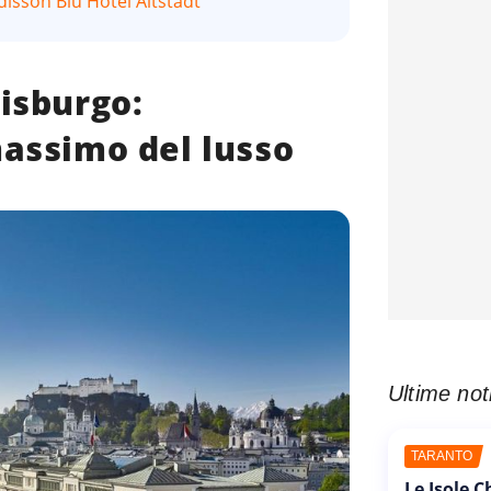
adisson Blu Hotel Altstadt
isburgo:
massimo del lusso
Ultime not
TARANTO
Le Isole 