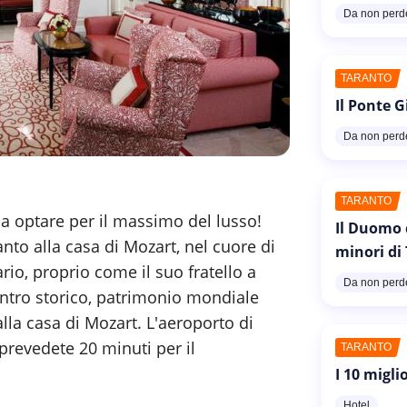
Da non perd
TARANTO
Il Ponte G
Da non perd
TARANTO
ica optare per il massimo del lusso!
Il Duomo 
anto alla casa di Mozart, nel cuore di
minori di
rio, proprio come il suo fratello a
Da non perd
entro storico, patrimonio mondiale
lla casa di Mozart. L'aeroporto di
prevedete 20 minuti per il
TARANTO
I 10 migli
Hotel