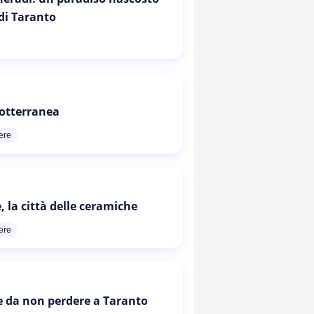
 di Taranto
otterranea
ere
, la città delle ceramiche
ere
e da non perdere a Taranto