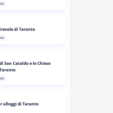
ere
irevole di Taranto
ere
di San Cataldo e le Chiese
 Taranto
ere
or alloggi di Taranto