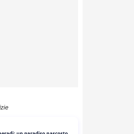
izie
Cheradi: un paradiso nascosto