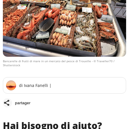
Bancarelle di frutti di mare in un mercato del pesce di Trouville
- © Traveller70 /
Shutterstock
di
Ivana Fanelli
|
share
partager
Hai bisogno di aiuto?