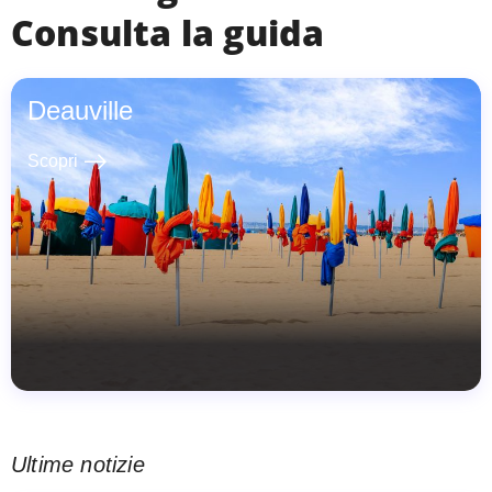
Consulta la guida
Deauville
east
Scopri
Ultime notizie