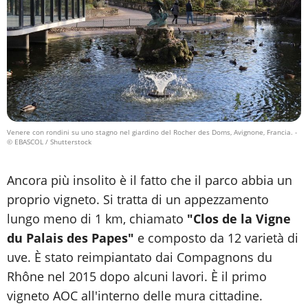
Venere con rondini su uno stagno nel giardino del Rocher des Doms, Avignone, Francia.
-
© EBASCOL / Shutterstock
Ancora più insolito è il fatto che il parco abbia un
proprio vigneto. Si tratta di un appezzamento
lungo meno di 1 km, chiamato
"Clos de la Vigne
du Palais des Papes"
e composto da 12 varietà di
uve. È stato reimpiantato dai Compagnons du
Rhône nel 2015 dopo alcuni lavori. È il primo
vigneto AOC all'interno delle mura cittadine.