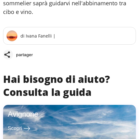
sommelier saprà guidarvi nell'abbinamento tra
cibo e vino.
di
Ivana Fanelli
|
share
partager
Hai bisogno di aiuto?
Consulta la guida
Avignone
east
Scopri