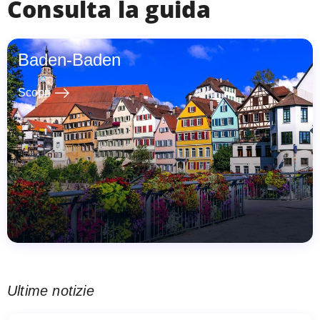
Consulta la guida
Baden-Baden
east
Scopri
Ultime notizie