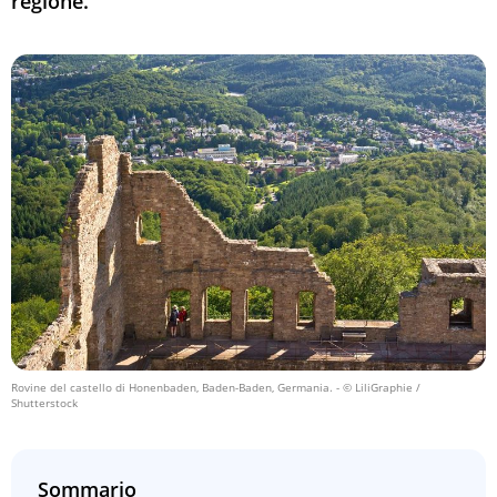
regione.
Rovine del castello di Honenbaden, Baden-Baden, Germania.
- © LiliGraphie /
Shutterstock
Sommario