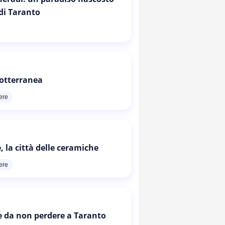
 di Taranto
otterranea
ere
, la città delle ceramiche
ere
e da non perdere a Taranto