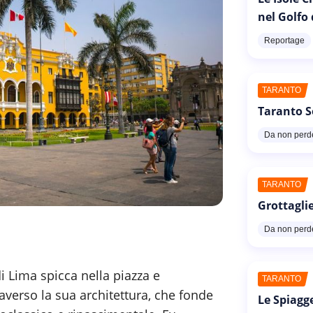
nel Golfo
Reportage
TARANTO
Taranto S
Da non perd
TARANTO
Grottaglie
Da non perd
i Lima spicca nella piazza e
TARANTO
raverso la sua architettura, che fonde
Le Spiagg