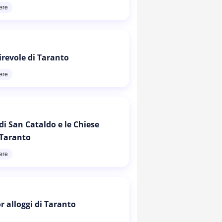
ere
irevole di Taranto
ere
di San Cataldo e le Chiese
 Taranto
ere
or alloggi di Taranto