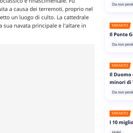
neoclassico e rinascimentale. Fu
Da non perd
ruita a causa dei terremoti, proprio nel
etto un luogo di culto. La cattedrale
a sua navata principale e l'altare in
TARANTO
Il Ponte G
Da non perd
TARANTO
Il Duomo 
minori di
Da non perd
TARANTO
I 10 migli
Hotel