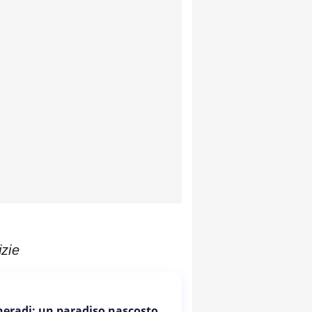
izie
Cheradi: un paradiso nascosto