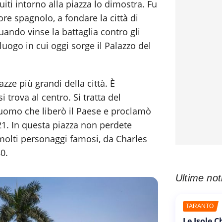
ruiti intorno alla piazza lo dimostra. Fu
ore spagnolo, a fondare la città di
ando vinse la battaglia contro gli
 luogo in cui oggi sorge il Palazzo del
zze più grandi della città. È
i trova al centro. Si tratta del
'uomo che liberò il Paese e proclamò
21. In questa piazza non perdete
 molti personaggi famosi, da Charles
0.
Ultime not
TARANTO
Le Isole 