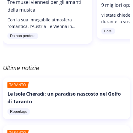
Tre musei viennesi per gli amanti
9 migliori opzi
della musica
Vi state chiede
Con la sua innegabile atmosfera
durante la vostr
romantica, l'Austria - e Vienna in
capitale dell'A
Hotel
particolare - incarna la grandezza e la
facile trovare u
Da non perdere
bellezza della musica classica. Notevoli
vostre esigenze, 
compositori come Mozart, Haydn,...
Ultime notizie
TARANTO
Le Isole Cheradi: un paradiso nascosto nel Golfo
di Taranto
Reportage
TARANTO