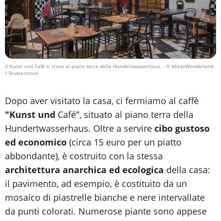
Il Kunst und Café si trova al piano terra della Hundertwasserhaus.
- © MirasWonderland
/ Shutterstock
Dopo aver visitato la casa, ci fermiamo al caffè
"Kunst und
Café", situato al piano terra della
Hundertwasserhaus. Oltre a servire
cibo gustoso
ed economico
(circa 15 euro per un piatto
abbondante), è costruito con la stessa
architettura anarchica ed ecologica
della casa:
il pavimento, ad esempio, è costituito da un
mosaico di piastrelle bianche e nere intervallate
da punti colorati. Numerose piante sono appese