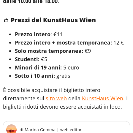
dalle 10.00 alle 18.00
.
👛 Prezzi del KunstHaus Wien
Prezzo intero
: €11
Prezzo intero + mostra temporanea:
12 €
Solo mostra temporanea:
€9
Studenti:
€5
Minori di 19 anni:
5 euro
Sotto i 10 anni:
gratis
È possibile acquistare il biglietto intero
direttamente sul
sito web
della
KunstHaus Wien
. I
biglietti ridotti devono essere acquistati in loco.
di
Marina Gemma
|
web editor