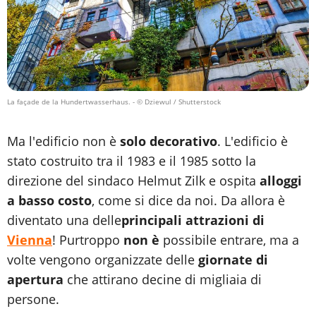
La façade de la Hundertwasserhaus.
- © Dziewul / Shutterstock
Ma l'edificio non è
solo decorativo
. L'edificio è
stato costruito tra il 1983 e il 1985 sotto la
direzione del sindaco Helmut Zilk e ospita
alloggi
a basso costo
, come si dice da noi. Da allora è
diventato una delle
principali attrazioni di
Vienna
! Purtroppo
non è
possibile entrare, ma a
volte vengono organizzate delle
giornate di
apertura
che attirano decine di migliaia di
persone.