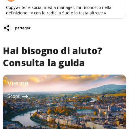
Copywriter e social media manager, mi riconosco nella
definizione : « con le radici a Sud e la testa altrove »
share
partager
Hai bisogno di aiuto?
Consulta la guida
Vienna
east
Scopri