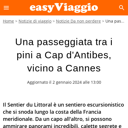
menu
search
Home
Notizie di viaggio
Notizie Da non perdere
Una passeggiata tra i pini a Cap d'Antibes, vicino a Cannes
Una passeggiata tra i
pini a Cap d'Antibes,
vicino a Cannes
Aggiornato il 2 gennaio 2024 alle 13:00
Il Sentier du Littoral è un sentiero escursionistico
che si snoda lungo la costa della Francia
meridionale. Da un capo all'altro, si possono
ammirare panorami incredibili, calette segrete e