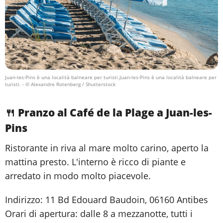
Juan-les-Pins è una località balneare per turisti.Juan-les-Pins è una località balneare per
turisti.
- © Alexandre Rotenberg / Shutterstock
🍴 Pranzo al Café de la Plage a Juan-les-
Pins
Ristorante in riva al mare molto carino, aperto la
mattina presto. L'interno è ricco di piante e
arredato in modo molto piacevole.
Indirizzo: 11 Bd Edouard Baudoin, 06160 Antibes
Orari di apertura: dalle 8 a mezzanotte, tutti i