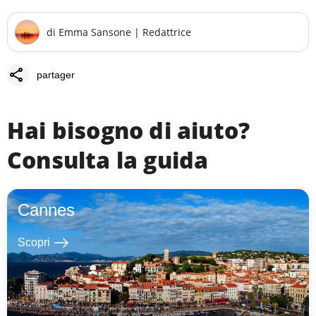
di
Emma Sansone
|
Redattrice
share
partager
Hai bisogno di aiuto?
Consulta la guida
Cannes
east
Scopri