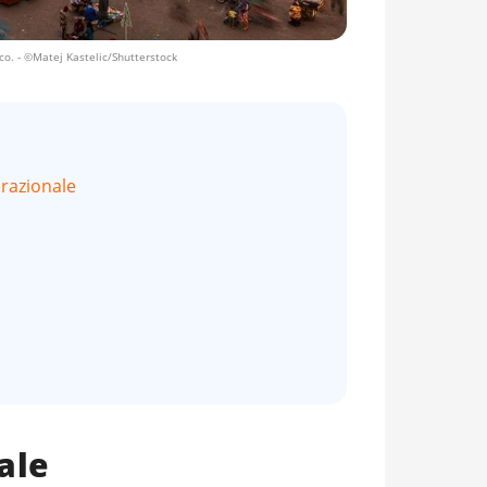
co.
- ©Matej Kastelic/Shutterstock
razionale
ale