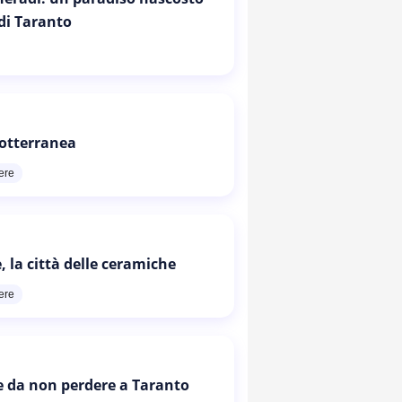
 di Taranto
otterranea
ere
, la città delle ceramiche
ere
e da non perdere a Taranto