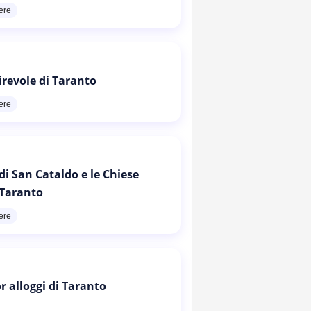
ere
irevole di Taranto
ere
di San Cataldo e le Chiese
 Taranto
ere
or alloggi di Taranto