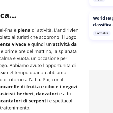
ca...
World Hap
classifica
-el-Fna è
piena
di attività. L'andirivieni
Formalità
lato ai turisti che scoprono il luogo,
mente vivace
e quindi un'
attività da
e prime ore del mattino, la spianata
 calma e vuota, un'occasione per
ogo. Abbiamo avuto l'opportunità di
so
nel tempo quando abbiamo
o di ritorno all'alba. Poi, con il
ncarelle di frutta e cibo e i negozi
sicisti berberi, danzatori
e altri
ncantatori di serpenti
e spettacoli
ntrattenimento.