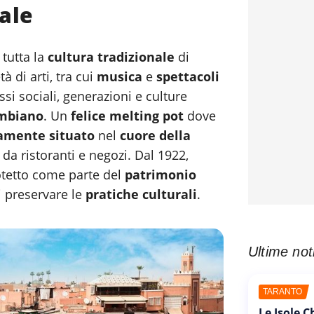
ale
 tutta la
cultura tradizionale
di
 di arti, tra cui
musica
e
spettacoli
ssi sociali, generazioni e culture
ambiano
. Un
felice melting pot
dove
camente situato
nel
cuore della
 da ristoranti e negozi. Dal 1922,
rotetto come parte del
patrimonio
i preservare le
pratiche culturali
.
Ultime not
TARANTO
Le Isole 