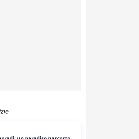
izie
Cheradi: un paradiso nascosto