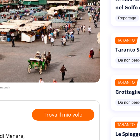
nel Golfo
Reportage
TARANTO
Taranto S
Da non perd
TARANTO
erstock
Grottaglie
Da non perd
Trova il mio volo
TARANTO
Le Spiagg
 di Menara,