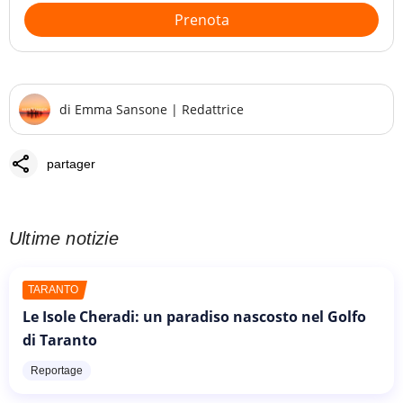
Prenota
di
Emma Sansone
|
Redattrice
share
partager
Ultime notizie
TARANTO
Le Isole Cheradi: un paradiso nascosto nel Golfo
di Taranto
Reportage