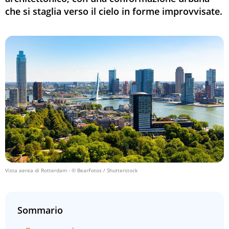
che si staglia verso il cielo in forme improvvisate.
Vista aerea di Rotterdam
- © BearFotos / Shutterstock
Sommario