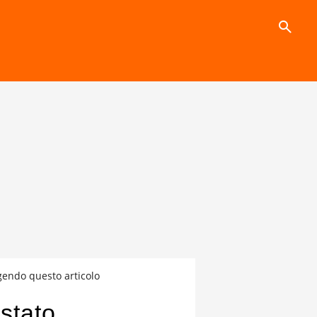
search
ggendo questo articolo
stato