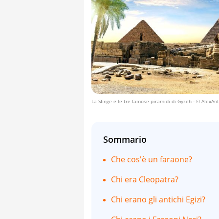
La Sfinge e le tre famose piramidi di Gyzeh
- © AlexAnt
Sommario
Che cos'è un faraone?
Chi era Cleopatra?
Chi erano gli antichi Egizi?