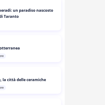
Cheradi: un paradiso nascosto
 di Taranto
otterranea
ere
, la città delle ceramiche
ere