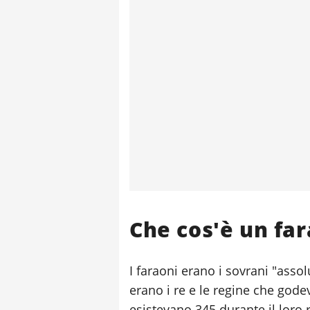
Che cos'è un fa
I faraoni erano i sovrani "assolu
erano i re e le regine che gode
esistevano 345 durante il loro r