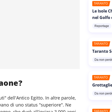
TARANTO
Le Isole 
nel Golfo
Reportage
TARANTO
Taranto S
Da non perd
TARANTO
raone?
Grottaglie
Da non perd
ti" dell'Antico Egitto. In altre parole,
vano di uno status "superiore". Ne
egno, che durò all'incirca 3.000 anni,
TARANTO