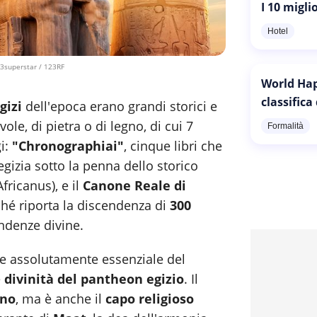
I 10 migli
Hotel
3superstar / 123RF
World Hap
classifica
gizi
dell'epoca erano grandi storici e
vole, di pietra o di legno, di cui 7
Formalità
i:
"Chronographiai"
, cinque libri che
egizia sotto la penna dello storico
Africanus), e il
Canone Reale di
ché riporta la discendenza di
300
ndenze divine.
ne assolutamente essenziale del
e
divinità del pantheon egizio
. Il
ano
, ma è anche il
capo religioso