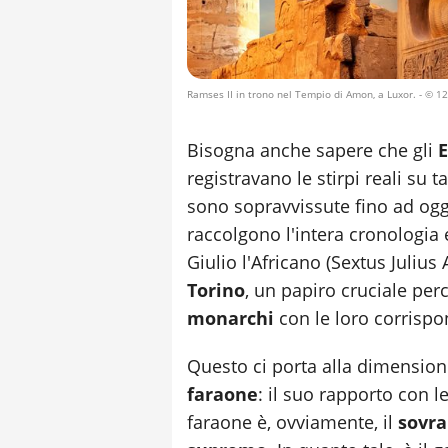
Ramses II in trono nel Tempio di Amon, a Luxor.
- © 12
Bisogna anche sapere che gli
E
registravano le stirpi reali su ta
sono sopravvissute fino ad ogg
raccolgono l'intera cronologia 
Giulio l'Africano (Sextus Julius 
Torino
, un papiro cruciale per
monarchi
con le loro corrispo
Questo ci porta alla dimensio
faraone
: il suo rapporto con l
faraone è, ovviamente, il
sovr