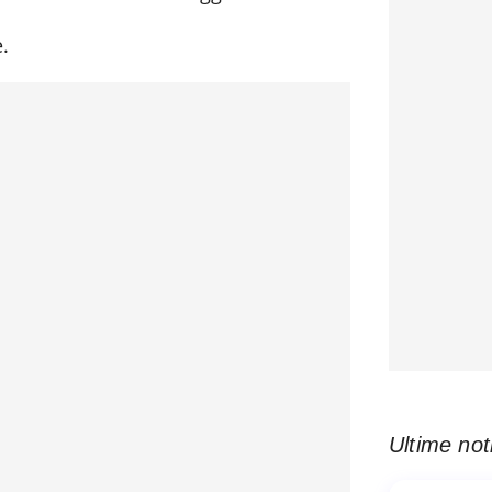
.
Ultime not