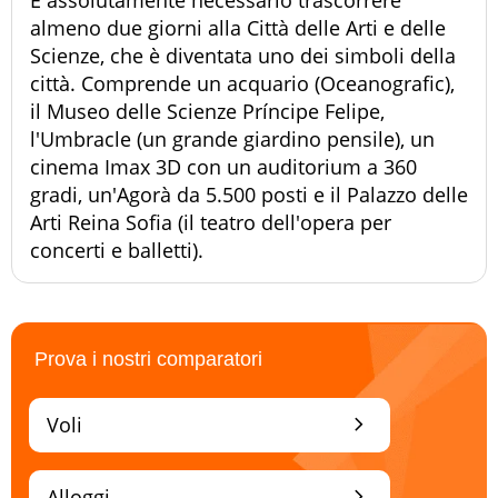
È assolutamente necessario trascorrere
almeno due giorni alla Città delle Arti e delle
Scienze, che è diventata uno dei simboli della
città. Comprende un acquario (Oceanografic),
il Museo delle Scienze Príncipe Felipe,
l'Umbracle (un grande giardino pensile), un
cinema Imax 3D con un auditorium a 360
gradi, un'Agorà da 5.500 posti e il Palazzo delle
Arti Reina Sofia (il teatro dell'opera per
concerti e balletti).
Prova i nostri comparatori
chevron_right
Voli
chevron_right
Alloggi