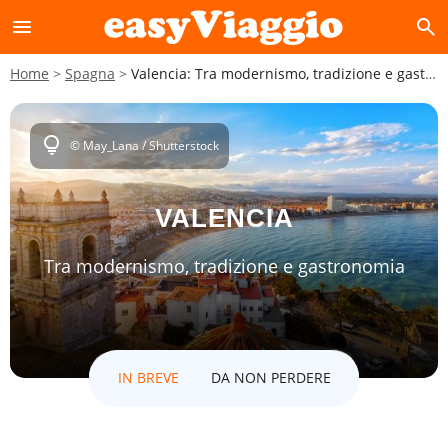
menu
search
Home
Spagna
Valencia: Tra modernismo, tradizione e gastronomia
lightbulb
© May_Lana / Shutterstock
VALENCIA
Tra modernismo, tradizione e gastronomia
IN BREVE
DA NON PERDERE