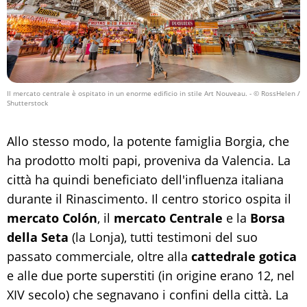
Il mercato centrale è ospitato in un enorme edificio in stile Art Nouveau.
- © RossHelen /
Shutterstock
Allo stesso modo, la potente famiglia Borgia, che
ha prodotto molti papi, proveniva da Valencia. La
città ha quindi beneficiato dell'influenza italiana
durante il Rinascimento. Il centro storico ospita il
mercato Colón
, il
mercato Centrale
e la
Borsa
della Seta
(la Lonja), tutti testimoni del suo
passato commerciale, oltre alla
cattedrale gotica
e alle due porte superstiti (in origine erano 12, nel
XIV secolo) che segnavano i confini della città. La