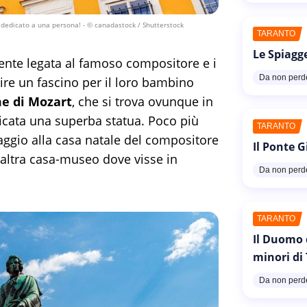
 dedicato a una persona!
- © canadastock / Shutterstock
TARANTO
Le Spiagg
ente legata al famoso compositore e i
Da non perd
ire un fascino per il loro bambino
e di Mozart
, che si trova ovunque in
edicata una superba statua. Poco più
TARANTO
naggio alla casa natale del compositore
Il Ponte G
altra casa-museo dove visse in
Da non perd
TARANTO
Il Duomo 
minori di
Da non perd