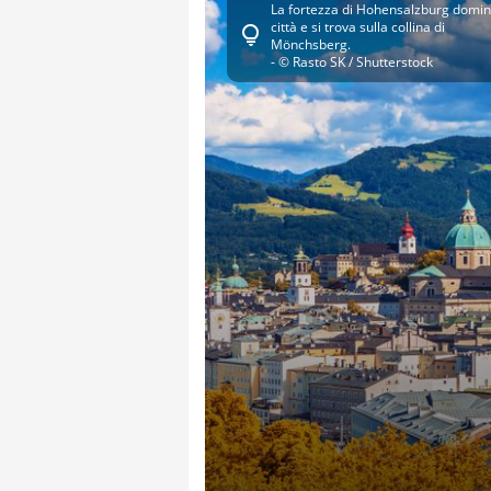
La fortezza di Hohensalzburg domin
città e si trova sulla collina di
lightbulb
Mönchsberg.
- © Rasto SK / Shutterstock