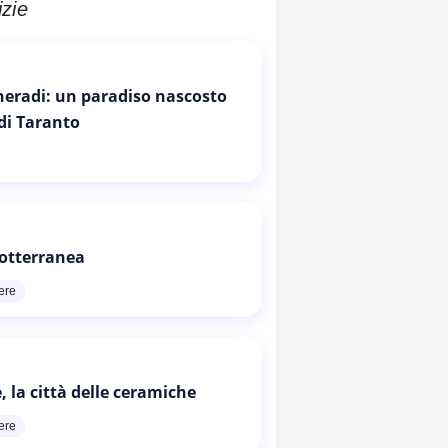
izie
Cheradi: un paradiso nascosto
 di Taranto
otterranea
ere
, la città delle ceramiche
ere