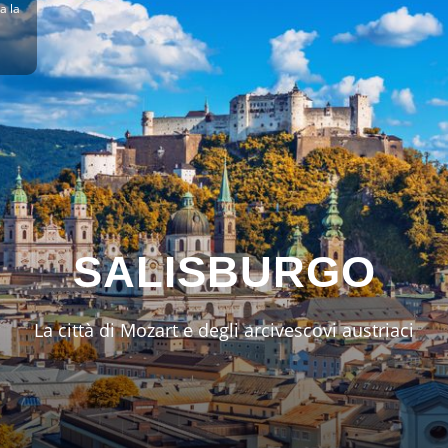
a la
SALISBURGO
La città di Mozart e degli arcivescovi austriaci