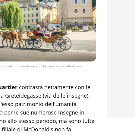
, soprattutto per le sue antiche case.
- © canadastock /
artier
contrasta nettamente con le
a Greteidegasse (via delle insegne).
ch'esso patrimonio dell'umanità
so per le sue numerose insegne in
ono allo stesso periodo, ma sono tutte
a filiale di McDonald's non fa