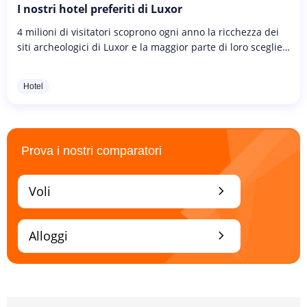
I nostri hotel preferiti di Luxor
4 milioni di visitatori scoprono ogni anno la ricchezza dei
siti archeologici di Luxor e la maggior parte di loro sceglie
un hotel a Luxor. Va detto che la scelta è facile in una
città...
Hotel
Prova i nostri comparatori
chevron_right
Voli
chevron_right
Alloggi