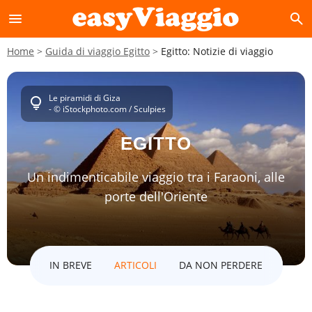
menu
search
Home
Guida di viaggio Egitto
Egitto: Notizie di viaggio
Le piramidi di Giza
lightbulb
- © iStockphoto.com / Sculpies
EGITTO
Un indimenticabile viaggio tra i Faraoni, alle
porte dell'Oriente
IN BREVE
ARTICOLI
DA NON PERDERE