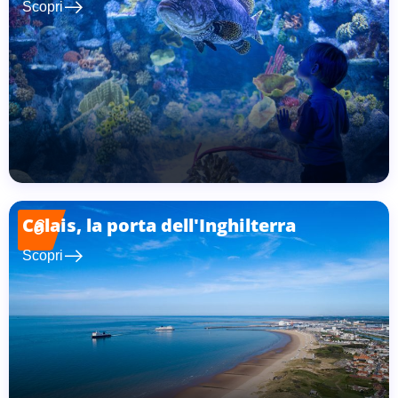
east
Scopri
Calais, la porta dell'Inghilterra
6
east
Scopri