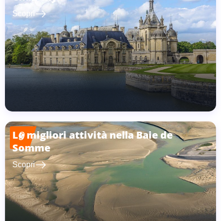
east
Scopri
Le migliori attività nella Baie de
9
Somme
east
Scopri