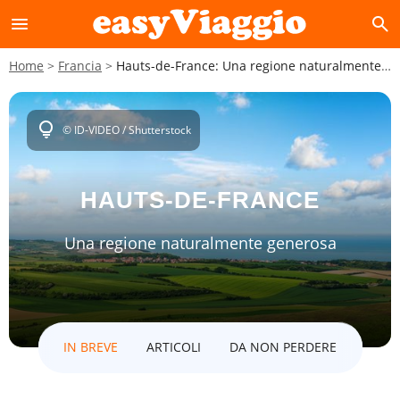
menu
search
Home
Francia
Hauts-de-France: Una regione naturalmente generosa
lightbulb
© ID-VIDEO / Shutterstock
HAUTS-DE-FRANCE
Una regione naturalmente generosa
IN BREVE
ARTICOLI
DA NON PERDERE