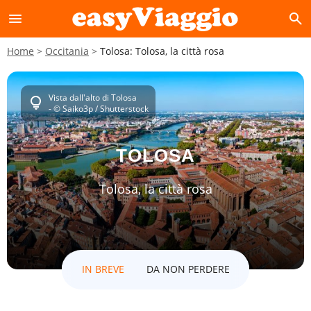
menu
search
Home
Occitania
Tolosa: Tolosa, la città rosa
Vista dall'alto di Tolosa
lightbulb
- © Saiko3p / Shutterstock
TOLOSA
Tolosa, la città rosa
IN BREVE
DA NON PERDERE