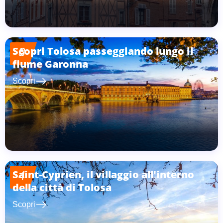
Scopri Tolosa passeggiando lungo il
3
fiume Garonna
east
Scopri
Saint-Cyprien, il villaggio all'interno
4
della città di Tolosa
east
Scopri