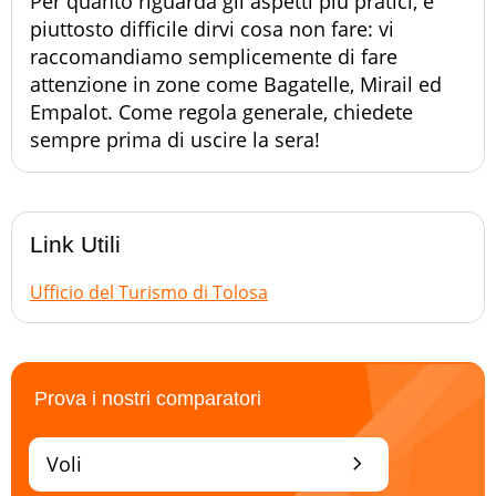
Per quanto riguarda gli aspetti più pratici, è
piuttosto difficile dirvi cosa non fare: vi
raccomandiamo semplicemente di fare
attenzione in zone come Bagatelle, Mirail ed
Empalot. Come regola generale, chiedete
sempre prima di uscire la sera!
Link Utili
Ufficio del Turismo di Tolosa
Prova i nostri comparatori
chevron_right
Voli