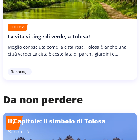
TOLOSA
La vita si tinge di verde, a Tolosa!
Meglio conosciuta come la città rosa, Tolosa è anche una
città verde! La città è costellata di parchi, giardini e
passeggiate. Visti dal cielo, il rosa e il verde delle
meraviglie...
Reportage
Da non perdere
Il Capitole: il simbolo di Tolosa
1
east
Scopri