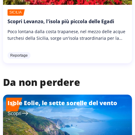
SICILIA
Scopri Levanzo, l'isola più piccola delle Egadi
Poco lontana dalla costa trapanese, nel mezzo delle acque
turchesi della Sicilia, sorge un'isola straordinaria per la
varietà di attività che offre, tutte accomunate dal ritmo
slow...
Reportage
Da non perdere
Isole Eolie, le sette sorelle del vento
1
east
Scopri