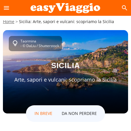
menu
search
Home
Sicilia: Arte, sapori e vulcani: scopriamo la Sicilia
Taormina
lightbulb
- © DaLiu / Shutterstock
SICILIA
Arte, sapori e vulcani: scopriamo la Sicilia
IN BREVE
DA NON PERDERE