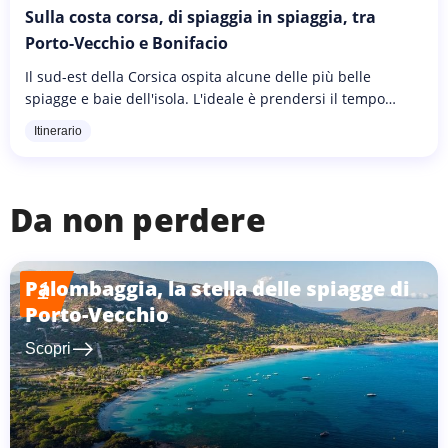
Sulla costa corsa, di spiaggia in spiaggia, tra
Porto-Vecchio e Bonifacio
Il sud-est della Corsica ospita alcune delle più belle
spiagge e baie dell'isola. L'ideale è prendersi il tempo
necessario per scoprire queste meraviglie naturali. Per
Itinerario
una trentina...
Da non perdere
Palombaggia, la stella delle spiagge di
1
Porto-Vecchio
east
Scopri