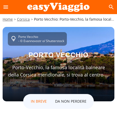
menu
search
Home
Corsica
Porto Vecchio: Porto-Vecchio, la famosa località balneare della Corsica meridionale, si trova al centro di una magnifica regione.
Porto Vecchio
lightbulb
- © Evannovostr o/ Shutterstock
PORTO VECCHIO
Porto-Vecchio, la famosa località balneare
della Corsica meridionale, si trova al centro di
una magnifica regione.
IN BREVE
DA NON PERDERE