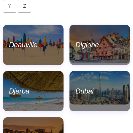
Y
Z
Deauville
Digione
Djerba
Dubai