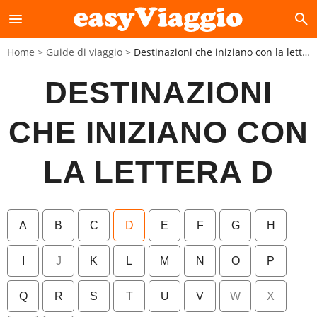
menu
search
Home
Guide di viaggio
Destinazioni che iniziano con la lettera D
DESTINAZIONI
CHE INIZIANO CON
LA LETTERA D
A
B
C
D
E
F
G
H
I
J
K
L
M
N
O
P
Q
R
S
T
U
V
W
X