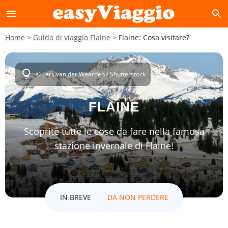
menu
search
Home
Guida di viaggio Flaine
Flaine: Cosa visitare?
lightbulb
© Lars van der Waarden / Shutterstock
FLAINE
Scoprite tutte le cose da fare nella famosa
stazione invernale di Flaine!
IN BREVE
DA NON PERDERE