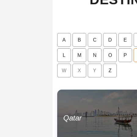
A
B
C
D
E
L
M
N
O
P
W
X
Y
Z
Qatar