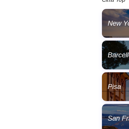
New Y
Barcel
Pisa
San Fr