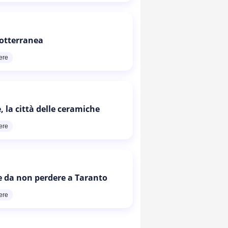
otterranea
ere
, la città delle ceramiche
ere
e da non perdere a Taranto
ere