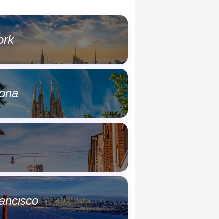
ork
lona
ancisco