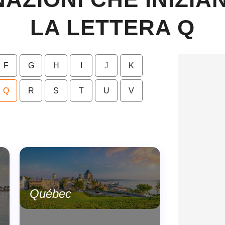
LA LETTERA Q
F
G
H
I
J
K
Q
R
S
T
U
V
Québec