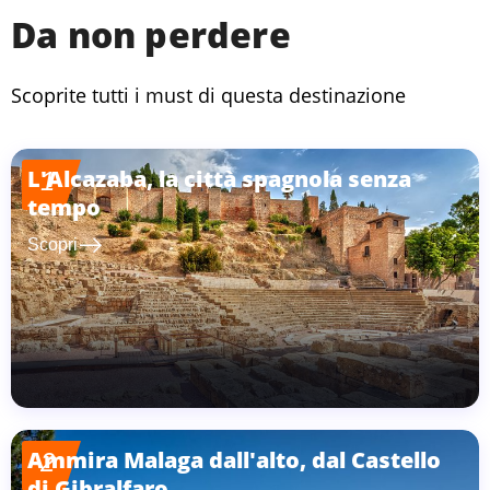
Da non perdere
Scoprite tutti i must di questa destinazione
L'Alcazaba, la città spagnola senza
1
tempo
east
Scopri
Ammira Malaga dall'alto, dal Castello
2
di Gibralfaro