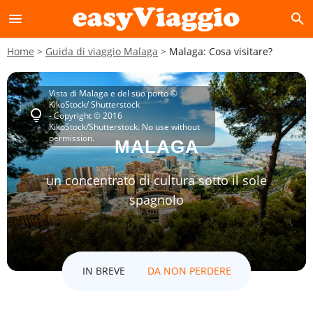
menu
search
Home
Guida di viaggio Malaga
Malaga: Cosa visitare?
Vista di Malaga e del suo porto ©
KikoStock/ Shutterstock
lightbulb
- Copyright © 2016
KikoStock/Shutterstock. No use without
permission.
MALAGA
un concentrato di cultura sotto il sole
spagnolo
IN BREVE
DA NON PERDERE