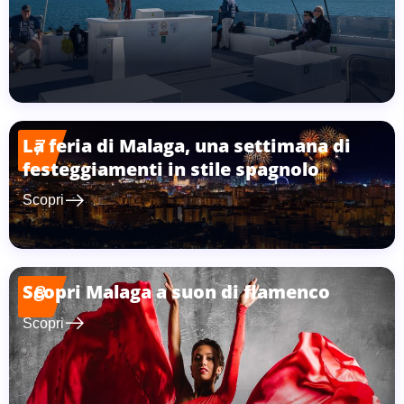
La feria di Malaga, una settimana di
7
festeggiamenti in stile spagnolo
east
Scopri
Scopri Malaga a suon di flamenco
8
east
Scopri